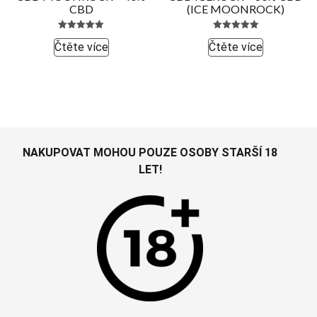
CBD
(ICE MOONROCK)
Hodnocení
Hodnocení
Čtěte více
Čtěte více
5.00
5.00
z 5
z 5
NAKUPOVAT MOHOU POUZE OSOBY STARŠÍ 18
LET!