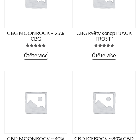
CBG MOONROCK ~ 25%
CBG květy konopí ”JACK
CBG
FROST”
Hodnocení
Hodnocení
Čtěte více
Čtěte více
5.00
5.00
z 5
z 5
CBD MOONROCK ~ 40%
CBD ICEROCK ~ 80% CBD